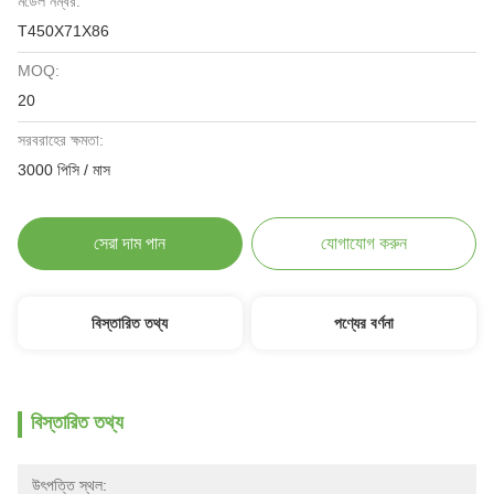
মডেল নম্বর:
T450X71X86
MOQ:
20
সরবরাহের ক্ষমতা:
3000 পিসি / মাস
সেরা দাম পান
যোগাযোগ করুন
বিস্তারিত তথ্য
পণ্যের বর্ণনা
বিস্তারিত তথ্য
উৎপত্তি স্থল: