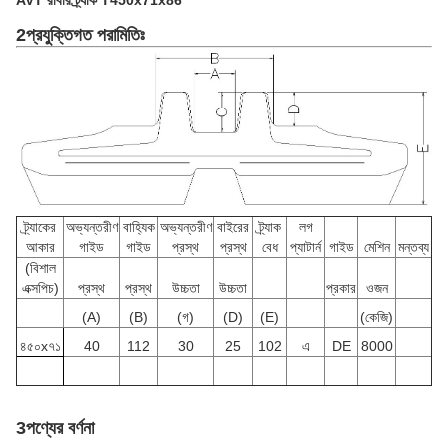
AVT রাবার ট্র্যাক T450x71x86
2প্রযুক্তিগত পরামিতিঃ
ট্র্যাকের
অভ্যন্তরীণ
বাহ্যিক
অভ্যন্তরীণ
বাইরের
ট্র্যাক
লগ
আকার
গাইড
গাইড
প্রস্থ
প্রস্থ
বেধ
প্যাটার্ন
গাইড
মেশিন
মন্তব্য
(বিশাল
এক্সপিচ)
প্রস্থ
প্রস্থ
উচ্চতা
উচ্চতা
প্রকার
ওজন
(A)
(B)
(গ)
(D)
(E)
(কেজি)
৪৫০x৭১
40
112
30
25
102
এ
DE
8000
3পণ্যের বর্ণনা