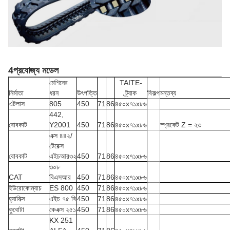
4প্রযোজ্য মডেল
মেশিনের
TAITE-
নির্মাতা
ধরন
উৎপত্তি
ট্র্যাক
বিকল্প
মন্তব্য
এটলাস
805
450
71
86
৪৫০x৭১x৮৬
442,
বোবকাট
Y2001
450
71
86
৪৫০x৭১x৮৬
স্প্রকেট Z = ২৩
এক্স ৪৪২/
টেরেক্স
বোবকাট
এইচআর৩২
450
71
86
৪৫০x৭১x৮৬
৩০৮
CAT
বিএসআর
450
71
86
৪৫০x৭১x৮৬
ইউরোকোম্যাচ
ES 800
450
71
86
৪৫০x৭১x৮৬
হ্যানিক্স
এইচ ৭৫ বি
450
71
86
৪৫০x৭১x৮৬
কুবোটা
কেএক্স ২৫১
450
71
86
৪৫০x৭১x৮৬
KX 251