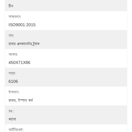
চীন
সাক্ষ্যদান:
ISO9001:2015
নাম:
রাবার এক্সকাভেটর ট্র্যাক
আকার:
450X71X86
লম্বা:
6106
উপাদান:
রাবার, ইস্পাত কর্ড
রঙ::
কালো
সার্টিফিকেট: