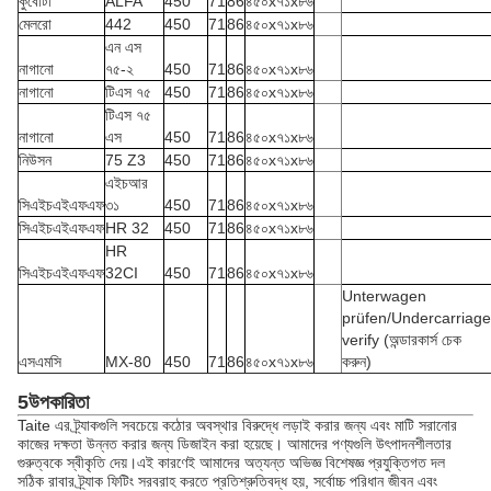
কুবোটা
ALFA
450
71
86
৪৫০x৭১x৮৬
মেলরো
442
450
71
86
৪৫০x৭১x৮৬
এন এস
নাগানো
৭৫-২
450
71
86
৪৫০x৭১x৮৬
নাগানো
টিএস ৭৫
450
71
86
৪৫০x৭১x৮৬
টিএস ৭৫
নাগানো
এস
450
71
86
৪৫০x৭১x৮৬
নিউসন
75 Z3
450
71
86
৪৫০x৭১x৮৬
এইচআর
সিএইচএইএফএফ
৩১
450
71
86
৪৫০x৭১x৮৬
সিএইচএইএফএফ
HR 32
450
71
86
৪৫০x৭১x৮৬
HR
সিএইচএইএফএফ
32CI
450
71
86
৪৫০x৭১x৮৬
Unterwagen
prüfen/Undercarriage
verify (অন্ডারকার্স চেক
এসএমসি
MX-80
450
71
86
৪৫০x৭১x৮৬
করুন)
5উপকারিতা
Taite এর ট্র্যাকগুলি সবচেয়ে কঠোর অবস্থার বিরুদ্ধে লড়াই করার জন্য এবং মাটি সরানোর
কাজের দক্ষতা উন্নত করার জন্য ডিজাইন করা হয়েছে। আমাদের পণ্যগুলি উৎপাদনশীলতার
গুরুত্বকে স্বীকৃতি দেয়।এই কারণেই আমাদের অত্যন্ত অভিজ্ঞ বিশেষজ্ঞ প্রযুক্তিগত দল
সঠিক রাবার ট্র্যাক ফিটিং সরবরাহ করতে প্রতিশ্রুতিবদ্ধ হয়, সর্বোচ্চ পরিধান জীবন এবং