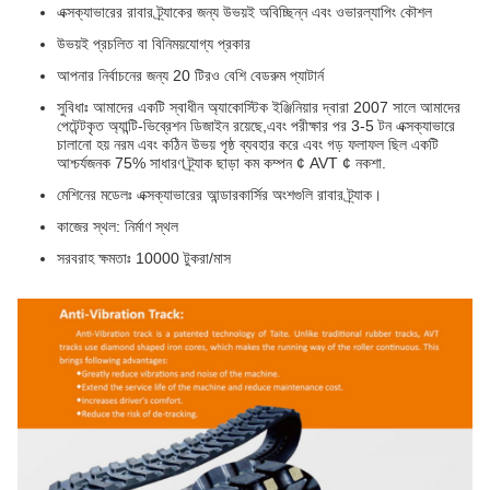
এক্সক্যাভারের রাবার ট্র্যাকের জন্য উভয়ই অবিচ্ছিন্ন এবং ওভারল্যাপিং কৌশল
উভয়ই প্রচলিত বা বিনিময়যোগ্য প্রকার
আপনার নির্বাচনের জন্য 20 টিরও বেশি বেডরুম প্যাটার্ন
সুবিধাঃ আমাদের একটি স্বাধীন অ্যাকোস্টিক ইঞ্জিনিয়ার দ্বারা 2007 সালে আমাদের
পেটেন্টকৃত অ্যান্টি-ভিব্রেশন ডিজাইন রয়েছে,এবং পরীক্ষার পর 3-5 টন এক্সক্যাভারে
চালানো হয় নরম এবং কঠিন উভয় পৃষ্ঠ ব্যবহার করে এবং গড় ফলাফল ছিল একটি
আশ্চর্যজনক 75% সাধারণ ট্র্যাক ছাড়া কম কম্পন ¢ AVT ¢ নকশা.
মেশিনের মডেলঃ এক্সক্যাভারের আন্ডারকার্সির অংশগুলি রাবার ট্র্যাক।
কাজের স্থল: নির্মাণ স্থল
সরবরাহ ক্ষমতাঃ 10000 টুকরা/মাস