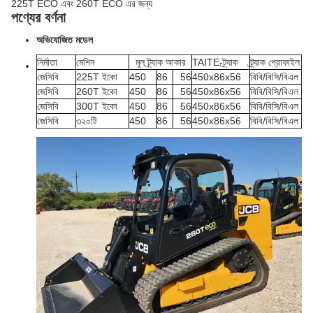
225T ECO এবং 260T ECO এর জন্য
পণ্যের বর্ণনা
অভিযোজিত মডেল
নির্মাতা
মেশিন
মূল ট্র্যাক আকার
TAITE-ট্র্যাক
ট্র্যাক প্রোফাইল
জেসিবি
225T ইকো
450
86
56
450x86x56
বিবি/বিসি/বিএল
জেসিবি
260T ইকো
450
86
56
450x86x56
বিবি/বিসি/বিএল
জেসিবি
300T ইকো
450
86
56
450x86x56
বিবি/বিসি/বিএল
জেসিবি
৩২০টি
450
86
56
450x86x56
বিবি/বিসি/বিএল