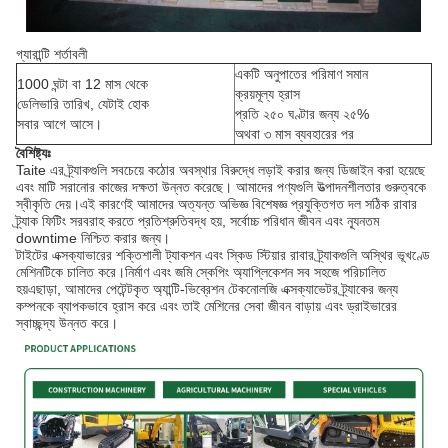
গ্যারান্টি শর্তাবলী
একটি অনুপাতের পরিমাণ সমান
1000 ঘন্টা বা 12 মাস থেকে
ক্রয়মূল্য হ্রাস
ডেলিভারি তারিখ, যেটাই হোক
প্রতি ২৫০ ঘণ্টার জন্য ২৫%
সবার আগে আসে।
অথবা ৩ মাস ব্যবহারের পর
বৈশিষ্ট্যঃ
Taite এর ট্র্যাকগুলি সবচেয়ে কঠোর অবস্থার বিরুদ্ধে লড়াই করার জন্য ডিজাইন করা হয়েছে
এবং মাটি সরানোর কাজের দক্ষতা উন্নত করেছে। আমাদের পণ্যগুলি উত্পাদনশীলতার গুরুত্বকে
স্বীকৃতি দেয়।এই কারণেই আমাদের অত্যন্ত অভিজ্ঞ বিশেষজ্ঞ প্রযুক্তিগত দল সঠিক রাবার
ট্র্যাক ফিটিং সরবরাহ করতে প্রতিশ্রুতিবদ্ধ হয়, সর্বোচ্চ পরিধান জীবন এবং ন্যূনতম
downtime নিশ্চিত করার জন্য।
টাইটের এক্সক্যাভারের শক্তিশালী ট্যাকশন এবং স্কিড স্টিয়ার রাবার ট্র্যাকগুলি অস্থির ভূখণ্ডে
মেশিনটিকে চালিত করে।নির্মাণ এবং জমি স্কেপিং অ্যাপ্লিকেশন সব সহজে পরিচালিত
হয়এছাড়া, আমাদের পেটেন্টকৃত অ্যান্টি-ভিব্রেশন টেকনোলজি এক্সক্যাভেটর ট্র্যাকের জন্য
কম্পনকে ব্যাপকভাবে হ্রাস করে এবং তাই মেশিনের সেবা জীবন বাড়ায় এবং ড্রাইভারের
স্বাচ্ছন্দ্য উন্নত করে।