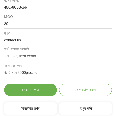
মডেল নম্বর:
450x86BBx56
MOQ:
20
মূল্য:
contact us
অর্থ প্রদানের শর্তাবলী:
T/T, L/C, পশ্চিম ইউনিয়ন
সরবরাহের ক্ষমতা:
প্রতি মাসে 2000pieces
সেরা দাম পান
যোগাযোগ করুন
বিস্তারিত তথ্য
পণ্যের বর্ণনা