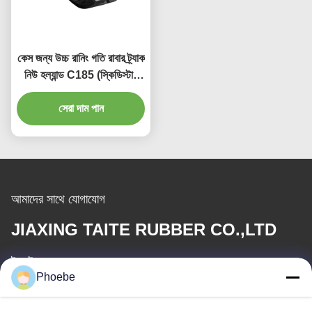
কেস জন্য উচ্চ রানিং গতি রাবার ট্র্যাক
নিউ হল্যান্ড C185 (স্কিডিস্টার
লোডার)
সেরা দাম পান
আমাদের সাথে যোগাযোগ
JIAXING TAITE RUBBER CO.,LTD
ই-মেইল
Phoebe
hn.lin@taite-track.com