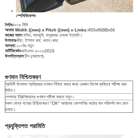
স্পেসিফিকেশন
দৈর্ঘ্যঃ
৪৮১৬ মিমি
আকার Width ((mm) x Pitch ((mm) x Links:
450x86BBx56
কাজের স্থল:
গলিত, ঘাসভূমি, বালুকাময় এলাকা ইত্যাদি।
উপাদানঃ
কাঁচা, ইস্পাত কর্ড, ধাতব কোর
অবস্থা:
১০০% নতুন
সার্টিফিকেটঃ
আইএসও ৯০০১ঃ2015
উৎপত্তিস্থল:
চীন (মহাদেশ)
গুণমান নিশ্চিতকরণ
প্রতিটি উৎপাদন প্রক্রিয়ার গুণমান নিশ্চিত করার জন্য একজন বিশেষ ব্যক্তির পরীক্ষা করা
উচিত।
পেশাদার ইঞ্জিনিয়ারদের গুণমান পরীক্ষা করতে বলুন।
সকল যোগ্য পণ্যের চিহ্নিতকরণ ′′OK′′ আমাদের কোম্পানির কঠোর মান পরিদর্শন মান মেনে
চলতে।
প্রযুক্তিগত পরামিতি