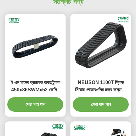
সংশ্লিষ্ট পণ্য
ই এম মানের ক্রমাগত রাবার ট্র্যাক
NEUSON 1100T স্কিড
450x86SWMx52 জেসিবি
স্টিয়ার লোডারগুলির জন্য অন্তহীন
1110 স্কিড স্টিয়ার লোডারের
স্টিলের তারের সাথে
জন্য, আরো প্যাড প্যাটার্নস উপলব্ধ
সেরা দাম পান
450x86BLx52 অবিচ্ছিন্ন
সেরা দাম পান
সিটিএল রাবার ট্র্যাক