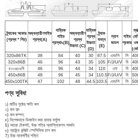
বাহ্যিক
বাহ্যিক
ম্যা
ট্র্যাকের আকার
অভ্যন্তরীণ
গাইড
অভ্যন্তরীণ
ট্র্যাক
গাইড
প্রস্থ
ল্যাগ
গাইড
মেশ
(প্রস্থ * পিচ)
প্রস্থ
(A)
প্রস্থ
ঘনত্ব
প্রস্থ
h
(B)
উচ্চতা
মডেল
প্রকার
ও
উচ্চতা (C)
(E)
(D)
(কে
320x86TK
38
84
40
30
87.5
এফ/পি
সি
40
320x86B
46
96
43
35
105
F/J/U/V
বি
40
৪০০x৮৬বি
46
96
44
34
110
এফ
বি
40
450x86B
48
96
45
34
110.5
F/J/U/V
বি
50
450x100TK
47
102
48
44.5
103.5
এফ/পি
সি
50
পণ্য সুবিধা
১) মাটির পৃষ্ঠের ক্ষতি কম
২) কম শব্দ
৩) কম কম্পন;
৪) বিশেষভাবে ডিজাইন করা রাবার ফর্মুলা
5) আরো টেকসই, উচ্চ গতির অ্যাপ্লিকেশন সমর্থন
৬) গ্রাউন্ড কন্টাক্ট স্পেসিফিক চাপ কম
7) উচ্চ আকর্ষণীয় শক্তি