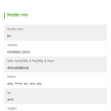
বিস্তারিত তথ্য
উৎপত্তি স্থল:
চীন
সাক্ষ্যদান:
ISO9001:2015
সাইজ প্রস্থ(মিমি) X পিচ(মিমি) X লিঙ্ক:
450x86BBx56
উপাদান:
রাবার, ইস্পাত কর্ড, ধাতব কোর
রঙ:
কালো
প্রযুক্তি: