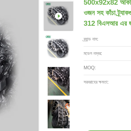
500x92x82 আকারের অ
ওজন সহ কাঁচা ট্র্য
312 বিএসআর এর জ
ব্র্যান্ড নাম:
মডেল নম্বর:
MOQ:
সরবরাহের ক্ষমতা: