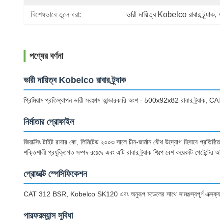
বিশেষভাবে তুলে ধরা:
ভারী দায়িত্ব Kobelco রাবার ট্র্যাক
, 
পণ্যের বর্ণনা
ভারী দায়িত্ব Kobelco রাবার ট্র্যাক
প্রিমিয়াম প্রতিস্থাপন ভারী সরঞ্জাম আন্ডারকারি অংশ - 500x92x82 রাবার ট্র্য
নির্মাতার প্রোফাইল
জিয়াক্সিং টাইট রাবার কো, লিমিটেড ২০০৩ সালে চীন-জার্মান যৌথ উদ্যোগ হিসাবে প্রতিষ্ঠ
শক্তিশালী প্রযুক্তিগত সম্পদ রয়েছে এবং এটি রাবার ট্র্যাক শিল্পে বেশ কয়েকটি পেটেন্টের অধ
প্রোডাক্ট স্পেসিফিকেশন
CAT 312 BSR, Kobelco SK120 এবং অনুরূপ মডেলের সাথে সামঞ্জস্যপূর্ণ এক্সক্যাভট
পারফরম্যান্স সুবিধা