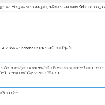
আন্ডারকার্স পার্টস ট্র্যাক লোডার রাবার ট্র্যাক
, 
প্রতিস্থাপন ভারী সরঞ্জাম Kobelco রাবার ট্র্যা
াক, CAT 312 BSR এবং Kobelco SK120 খননকারীর জন্য নিখুঁত মিল
িত হয়েছিল, যা রাবার ট্র্যাক এবং রাবার প্যাড তৈরিতে বিশেষজ্ঞ।আমাদের জার্মান অংশীদারদের দশকের 
িকারী, যা পণ্যের শ্রেষ্ঠ বৈচিত্র্য এবং গুণমান নিশ্চিত করে।
র রাবার ট্র্যাক