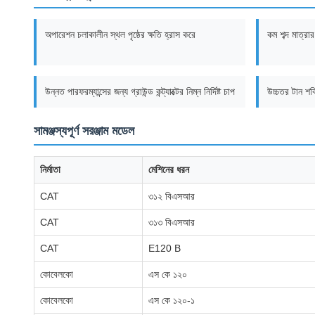
অপারেশন চলাকালীন স্থল পৃষ্ঠের ক্ষতি হ্রাস করে
কম শব্দ মাত্রার
উন্নত পারফরম্যান্সের জন্য গ্রাউন্ড কন্ট্যাক্টের নিম্ন নির্দিষ্ট চাপ
উচ্চতর টান শক্
সামঞ্জস্যপূর্ণ সরঞ্জাম মডেল
নির্মাতা
মেশিনের ধরন
CAT
৩১২ বিএসআর
CAT
৩১৩ বিএসআর
CAT
E120 B
কোবেলকো
এস কে ১২০
কোবেলকো
এস কে ১২০-১