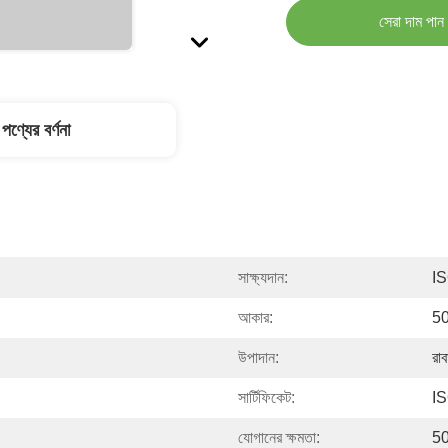
সেরা দাম পান
পণ্যের বর্ণনা
সাক্ষ্যদান:
I
আকার:
5
উপাদান:
রাব
সার্টিফিকেট:
I
যোগানের ক্ষমতা:
50