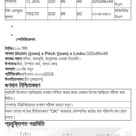
টাকিউচি
TL 26S
320
86
48
320x86x48
বিএল
নিউ হোল্যান্ড
বিবি/বিসি/
TR270
320
86
50
৩২০x৮৬x৫০
মামলা
বিএল
স্পেসিফিকেশন
দৈর্ঘ্যঃ
৪১২৮ মিমি
আকার Width ((mm) x Pitch ((mm) x Links:
320x86x48
কাজের স্থল:
গলিত, ঘাসভূমি, বালুকাময় এলাকা ইত্যাদি।
উপাদানঃ
কাঁচা, ইস্পাত কর্ড, ধাতব কোর
অবস্থা:
১০০% নতুন
সার্টিফিকেটঃ
আইএসও ৯০০১ঃ2015
উৎপত্তিস্থল:
চীন (মহাদেশ)
গুণমান নিশ্চিতকরণ
প্রতিটি উৎপাদন প্রক্রিয়ার গুণমান নিশ্চিত করার জন্য একজন বিশেষ ব্যক্তির পরীক্ষা করা
উচিত।
পেশাদার ইঞ্জিনিয়ারদের গুণমান পরীক্ষা করতে বলুন।
সকল যোগ্য পণ্যের চিহ্নিতকরণ ′′OK′′ আমাদের কোম্পানির কঠোর মান পরিদর্শন মান মেনে
চলতে।
প্রযুক্তিগত পরামিতি