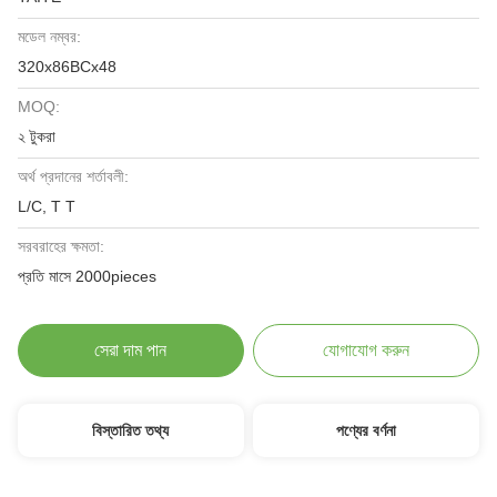
মডেল নম্বর:
320x86BCx48
MOQ:
২ টুকরা
অর্থ প্রদানের শর্তাবলী:
L/C, T T
সরবরাহের ক্ষমতা:
প্রতি মাসে 2000pieces
সেরা দাম পান
যোগাযোগ করুন
বিস্তারিত তথ্য
পণ্যের বর্ণনা