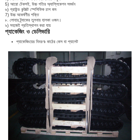
5) আরো টেকসই, উচ্চ গতির অ্যাপ্লিকেশন সমর্থন
৬) গ্রাউন্ড কন্টাক্ট স্পেসিফিক চাপ কম
7) উচ্চ আকর্ষণীয় শক্তি
৮. লোহার ট্র্যাকের তুলনায় হালকা ওজন।
৯) সহজেই প্রতিস্থাপন করা যায়
প্যাকেজিং ও ডেলিভারি
প্যাকেজিংয়ের বিবরণঃ কাঠের কেস বা প্যালেট