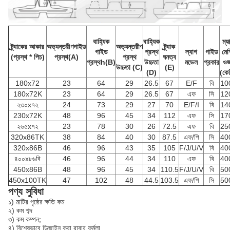
বাহ্যিক
বাহ্যিক
ম্যা
ট্র্যাকের আকার
অভ্যন্তরীণ
গাইড
অভ্যন্তরীণ
ট্র্যাক
গাইড
প্রস্থ
ল্যাগ
গাইড
মেশ
(প্রস্থ * পিচ)
প্রস্থ
(A)
প্রস্থ
ঘনত্ব
প্রস্থ
h
(B)
উচ্চতা
মডেল
প্রকার
ও
উচ্চতা (C)
(E)
(D)
(কে
180x72
23
64
29
26.5
67
E/F
বি
10
180x72K
23
64
29
26.5
67
এফ
সি
12
২৩০x৭২
24
73
29
27
70
E/F/I
বি
14
230x72K
48
96
45
34
112
এফ
সি
17
২৬৫x৭২
23
78
30
26
72.5
এফ
বি
25
320x86TK
38
84
40
30
87.5
এফ/পি
সি
40
320x86B
46
96
43
35
105
F/J/U/V
বি
40
৪০০x৮৬বি
46
96
44
34
110
এফ
বি
40
450x86B
48
96
45
34
110.5
F/J/U/V
বি
50
450x100TK
47
102
48
44.5
103.5
এফ/পি
সি
50
পণ্য সুবিধা
১) মাটির পৃষ্ঠের ক্ষতি কম
২) কম শব্দ
৩) কম কম্পন;
৪) বিশেষভাবে ডিজাইন করা রাবার ফর্মুলা