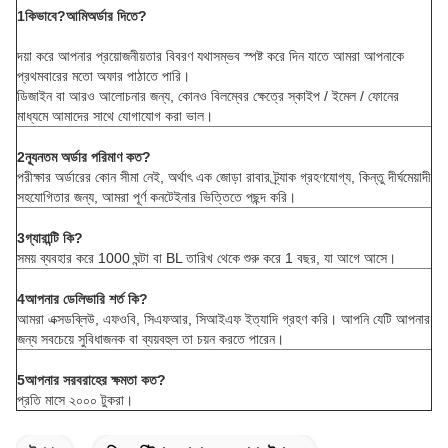
1কিভাবে?
আমি
অর্ডার দিতে?
দয়া করে আপনার প্রয়োজনীয়তার বিবরণ যথাসম্ভব স্পষ্ট করে দিন যাতে আমরা আপনাকে
প্রথমবারের মতো অফার পাঠাতে পারি।
ডিজাইন বা আরও আলোচনার জন্য, কোনও বিলম্বের ক্ষেত্রে স্কাইপ / ইমেল / ফোনের
মাধ্যমে আমাদের সাথে যোগাযোগ করা ভাল।
2ন্যূনতম অর্ডার পরিমাণ কত?
পরীক্ষার অর্ডারের কোন সীমা নেই, অর্থাৎ এক জোড়া রাবার ট্র্যাক গ্রহণযোগ্য, কিন্তু দীর্ঘমেয়াদী
সহযোগিতার জন্য, আমরা পূর্ণ কনটেইনার ভিত্তিতে পছন্দ করি।
3গ্যারান্টি কি?
সময় ব্যবহার করে 1000 ঘন্টা বা BL তারিখ থেকে শুরু করে 1 বছর, যা আগে আসে।
4আপনার ডেলিভারি শর্ত কি?
আমরা এক্সডব্লিউ, এফওবি, সিএফআর, সিআইএফ ইত্যাদি গ্রহণ করি। আপনি যেটি আপনার
জন্য সবচেয়ে সুবিধাজনক বা ব্যয়বহুল তা চয়ন করতে পারেন।
5আপনার সরবরাহের ক্ষমতা কত?
প্রতি মাসে ২০০০ টুকরা।