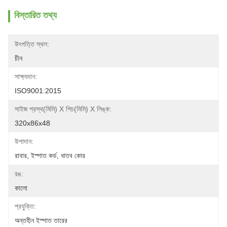
বিস্তারিত তথ্য
উৎপত্তি স্থল:
চীন
সাক্ষ্যদান:
ISO9001:2015
সাইজ প্রস্থ(মিমি) X পিচ(মিমি) X লিঙ্ক:
320x86x48
উপাদান:
রাবার, ইস্পাত কর্ড, ধাতব কোর
রঙ:
কালো
প্রযুক্তি:
অন্তহীন ইস্পাত তারের