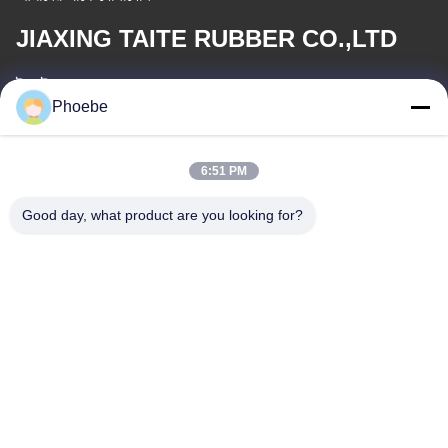
JIAXING TAITE RUBBER CO.,LTD
ই-মেইল
Phoebe
hn.lin@taite-track.com
6:51 PM
কাজের সময়
8:00-17:00
Good day, what product are you looking for?
আমাদের ঠিকানা
ঠিকানা
৩৩ ইয়ংশেং রোড, জিয়াশন, ঝেজিয়াং, চীন
টেলিফোন
86-573-8463-2208